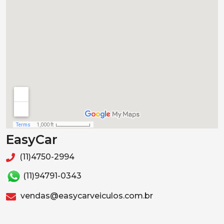
EasyCar
(11)4750-2994
(11)94791-0343
vendas@easycarveiculos.com.br