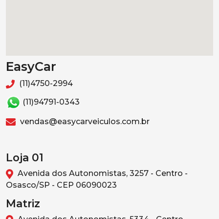
EasyCar
(11)4750-2994
(11)94791-0343
vendas@easycarveiculos.com.br
Loja 01
Avenida dos Autonomistas, 3257 - Centro -
Osasco/SP - CEP 06090023
Matriz