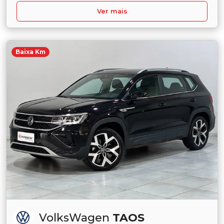
Ver mais
Baixa Km
VolksWagen
TAOS