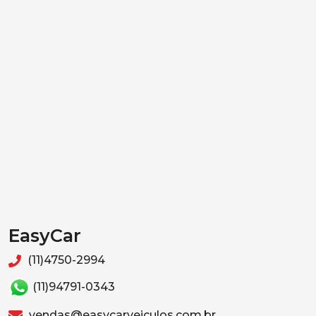
EasyCar
(11)4750-2994
(11)94791-0343
vendas@easycarveiculos.com.br