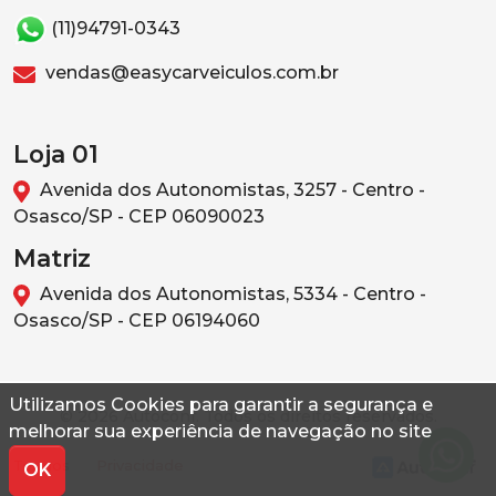
(11)94791-0343
vendas@easycarveiculos.com.br
Loja 01
Avenida dos Autonomistas, 3257 - Centro -
Osasco/SP - CEP 06090023
Matriz
Avenida dos Autonomistas, 5334 - Centro -
Osasco/SP - CEP 06194060
Utilizamos Cookies para garantir a segurança e
© 2026 Autoconf. Todos os direitos reservados.
melhorar sua experiência de navegação no site
Termos
Privacidade
OK