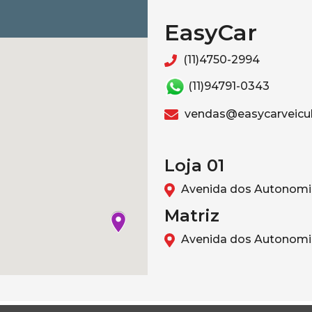
EasyCar
(11)4750-2994
(11)94791-0343
vendas@easycarveicul
Loja 01
Avenida dos Autonomis
Matriz
Avenida dos Autonomis