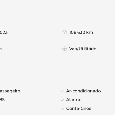
2023
108.630 km
as
Van/Utilitário
assageiro
Ar-condicionado
BS
Alarme
Conta-Giros