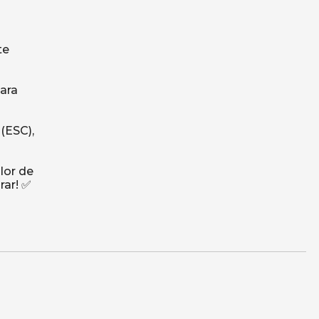
te
ara
(ESC),
lor de
rar! ✅