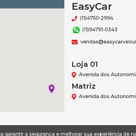
EasyCar
(11)4750-2994
(11)94791-0343
vendas@easycarveicul
Loja 01
Avenida dos Autonomis
Matriz
Avenida dos Autonomis
Termos
Privacidade
a garantir a segurança e melhorar sua experiência de 