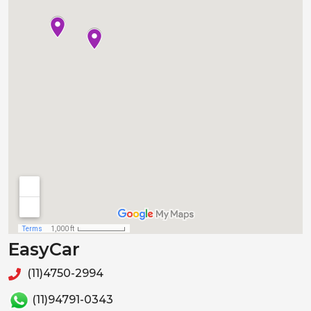
EasyCar
(11)4750-2994
(11)94791-0343