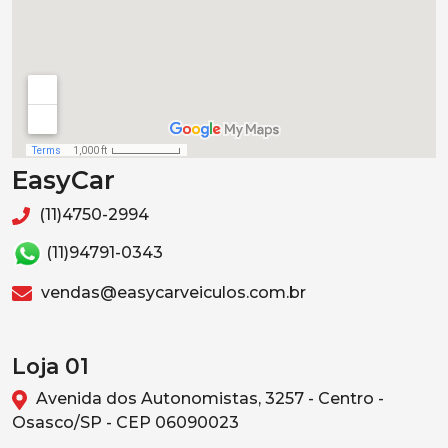
EasyCar
(11)4750-2994
(11)94791-0343
vendas@easycarveiculos.com.br
Loja 01
Avenida dos Autonomistas, 3257 - Centro -
Osasco/SP - CEP 06090023