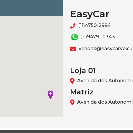
EasyCar
(11)4750-2994
(11)94791-0343
vendas@easycarveicul
Loja 01
Avenida dos Autonomis
Matriz
Avenida dos Autonomis