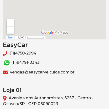
EasyCar
(11)4750-2994
(11)94791-0343
vendas@easycarveiculos.com.br
Loja 01
Avenida dos Autonomistas, 3257 - Centro -
Osasco/SP - CEP 06090023