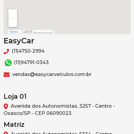
EasyCar
(11)4750-2994
(11)94791-0343
vendas@easycarveiculos.com.br
Loja 01
Avenida dos Autonomistas, 3257 - Centro -
Osasco/SP - CEP 06090023
Matriz