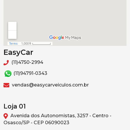
EasyCar
(11)4750-2994
(11)94791-0343
vendas@easycarveiculos.com.br
Loja 01
Avenida dos Autonomistas, 3257 - Centro -
Osasco/SP - CEP 06090023