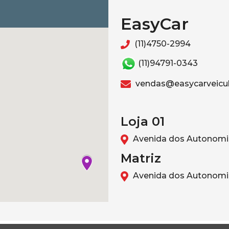
EasyCar
(11)4750-2994
(11)94791-0343
vendas@easycarveicul
Loja 01
Avenida dos Autonomis
Matriz
Avenida dos Autonomis