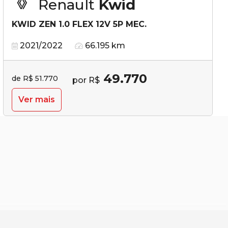
Renault
Kwid
KWID ZEN 1.0 FLEX 12V 5P MEC.
2021/2022
66.195 km
49.770
de R$ 51.770
por R$
Ver mais