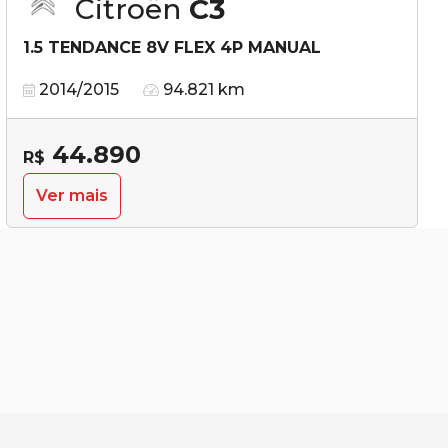
Citroën
C3
1.5 TENDANCE 8V FLEX 4P MANUAL
2014/2015
94.821 km
44.890
R$
Ver mais