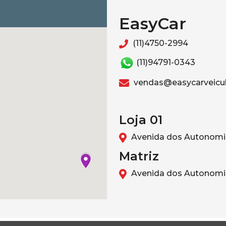
EasyCar
(11)4750-2994
(11)94791-0343
vendas@easycarveicul
Loja 01
Avenida dos Autonomis
Matriz
Avenida dos Autonomis