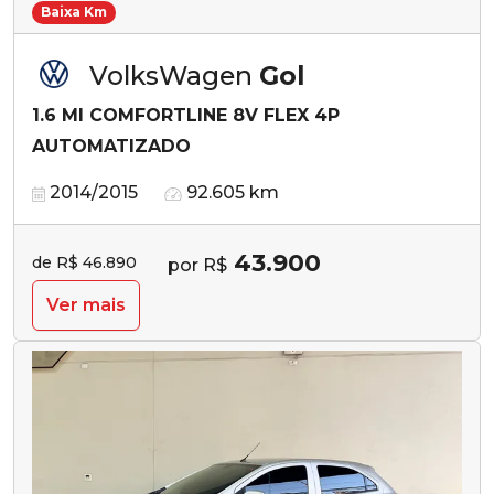
Baixa Km
VolksWagen
Gol
1.6 MI COMFORTLINE 8V FLEX 4P
AUTOMATIZADO
2014/2015
92.605 km
43.900
de R$ 46.890
por R$
Ver mais