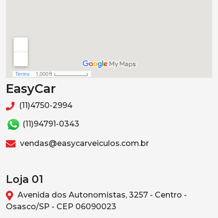
EasyCar
(11)4750-2994
(11)94791-0343
vendas@easycarveiculos.com.br
Loja 01
Avenida dos Autonomistas, 3257 - Centro -
Osasco/SP - CEP 06090023