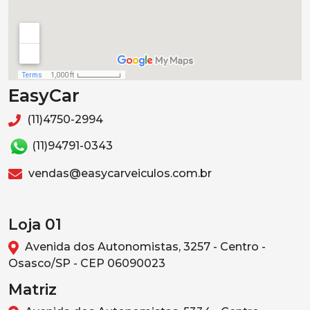
EasyCar
(11)4750-2994
(11)94791-0343
vendas@easycarveiculos.com.br
Loja 01
Avenida dos Autonomistas, 3257 - Centro -
Osasco/SP - CEP 06090023
Matriz