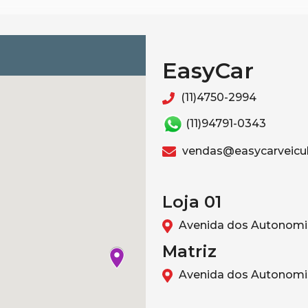
EasyCar
(11)4750-2994
(11)94791-0343
vendas@easycarveicul
Loja 01
Avenida dos Autonomis
Matriz
Avenida dos Autonomis