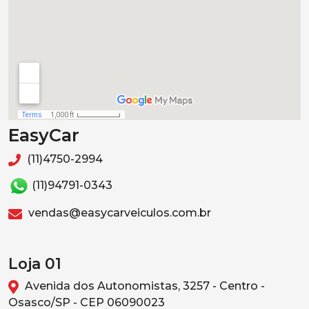
EasyCar
(11)4750-2994
(11)94791-0343
vendas@easycarveiculos.com.br
Loja 01
Avenida dos Autonomistas, 3257 - Centro -
Osasco/SP - CEP 06090023