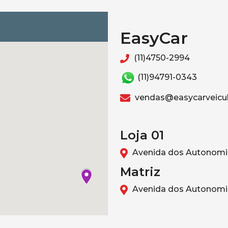
EasyCar
(11)4750-2994
(11)94791-0343
vendas@easycarveicul
Loja 01
Avenida dos Autonomis
Matriz
Avenida dos Autonomis