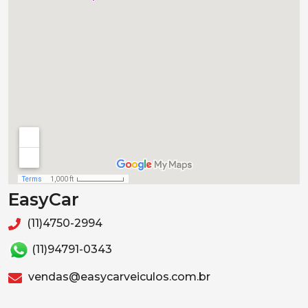
EasyCar
(11)4750-2994
(11)94791-0343
vendas@easycarveiculos.com.br