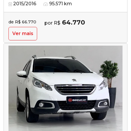
2015/2016
95.571 km
64.770
de R$ 66.770
por R$
Ver mais