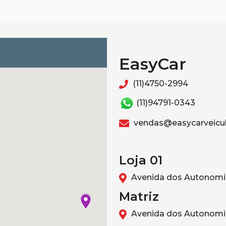
EasyCar
(11)4750-2994
(11)94791-0343
vendas@easycarveicul
Loja 01
Avenida dos Autonomis
Matriz
Avenida dos Autonomis