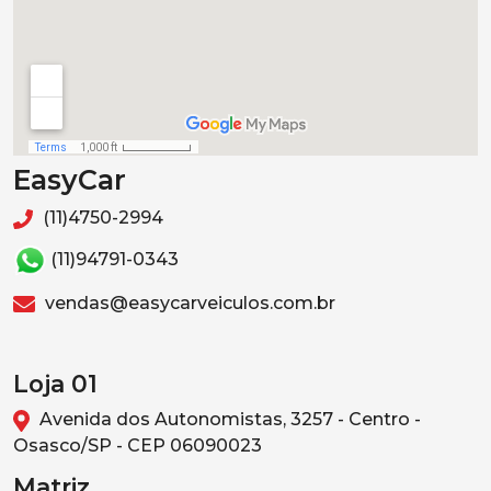
EasyCar
(11)4750-2994
(11)94791-0343
vendas@easycarveiculos.com.br
Loja 01
Avenida dos Autonomistas, 3257 - Centro -
Osasco/SP - CEP 06090023
Matriz