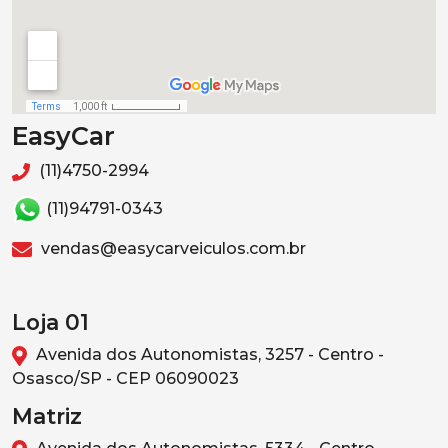
EasyCar
(11)4750-2994
(11)94791-0343
vendas@easycarveiculos.com.br
Loja 01
Avenida dos Autonomistas, 3257 - Centro -
Osasco/SP - CEP 06090023
Matriz