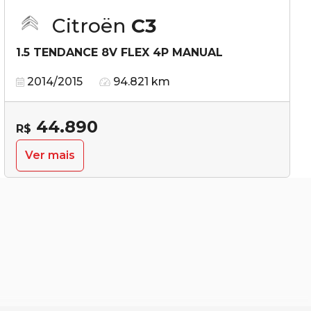
Citroën
C3
1.5 TENDANCE 8V FLEX 4P MANUAL
2014/2015
94.821 km
44.890
R$
Ver mais