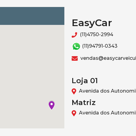
EasyCar
(11)4750-2994
(11)94791-0343
vendas@easycarveicul
Loja 01
Avenida dos Autonomis
Matriz
Avenida dos Autonomis