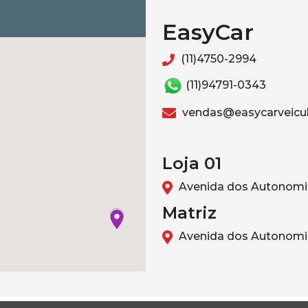
EasyCar
(11)4750-2994
(11)94791-0343
vendas@easycarveicul
Loja 01
Avenida dos Autonomis
Matriz
Avenida dos Autonomis