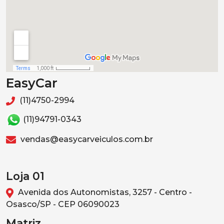
EasyCar
(11)4750-2994
(11)94791-0343
vendas@easycarveiculos.com.br
Loja 01
Avenida dos Autonomistas, 3257 - Centro -
Osasco/SP - CEP 06090023
Matriz