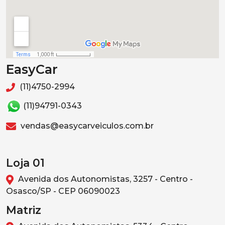
EasyCar
(11)4750-2994
(11)94791-0343
vendas@easycarveiculos.com.br
Loja 01
Avenida dos Autonomistas, 3257 - Centro -
Osasco/SP - CEP 06090023
Matriz