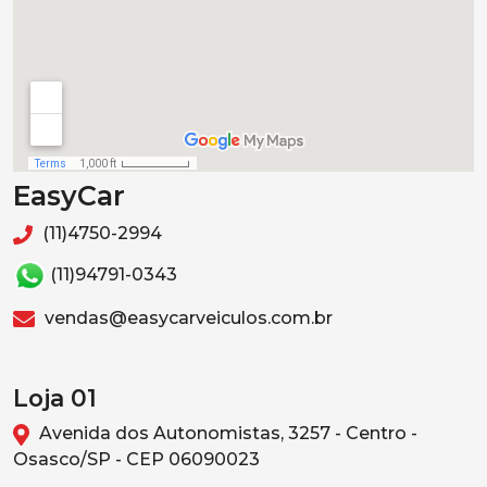
EasyCar
(11)4750-2994
(11)94791-0343
vendas@easycarveiculos.com.br
Loja 01
Avenida dos Autonomistas, 3257 - Centro -
Osasco/SP - CEP 06090023