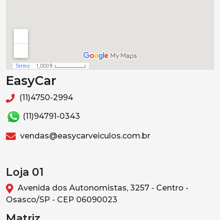
EasyCar
(11)4750-2994
(11)94791-0343
vendas@easycarveiculos.com.br
Loja 01
Avenida dos Autonomistas, 3257 - Centro -
Osasco/SP - CEP 06090023
Matriz