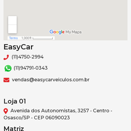
EasyCar
(11)4750-2994
(11)94791-0343
vendas@easycarveiculos.com.br
Loja 01
Avenida dos Autonomistas, 3257 - Centro -
Osasco/SP - CEP 06090023
Matriz