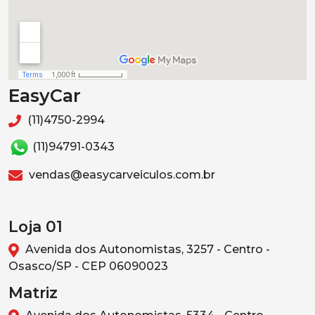
EasyCar
(11)4750-2994
(11)94791-0343
vendas@easycarveiculos.com.br
Loja 01
Avenida dos Autonomistas, 3257 - Centro -
Osasco/SP - CEP 06090023
Matriz