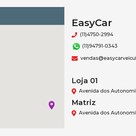
EasyCar
(11)4750-2994
(11)94791-0343
vendas@easycarveicul
Loja 01
Avenida dos Autonomis
Matriz
Avenida dos Autonomis