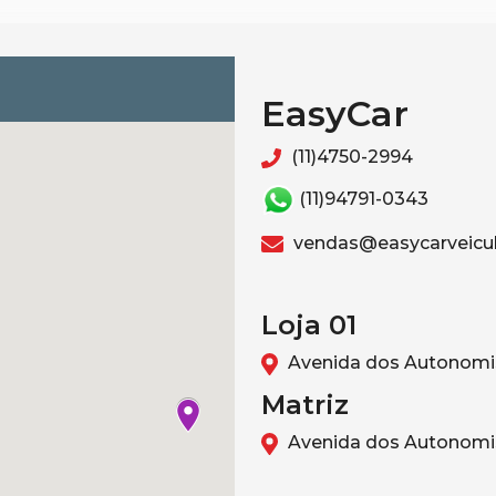
EasyCar
(11)4750-2994
(11)94791-0343
vendas@easycarveicul
Loja 01
Avenida dos Autonomis
Matriz
Avenida dos Autonomis