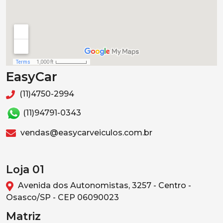
EasyCar
(11)4750-2994
(11)94791-0343
vendas@easycarveiculos.com.br
Loja 01
Avenida dos Autonomistas, 3257 - Centro -
Osasco/SP - CEP 06090023
Matriz