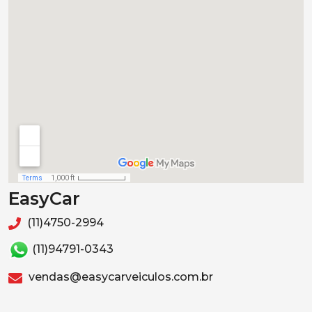
EasyCar
(11)4750-2994
(11)94791-0343
vendas@easycarveiculos.com.br