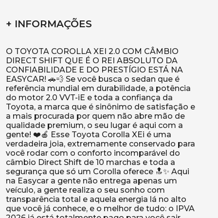
+ INFORMAÇÕES
O TOYOTA COROLLA XEI 2.0 COM CÂMBIO
DIRECT SHIFT QUE É O REI ABSOLUTO DA
CONFIABILIDADE E DO PRESTÍGIO ESTÁ NA
EASYCAR! 🚗💨 Se você busca o sedan que é
referência mundial em durabilidade, a potência
do motor 2.0 VVT-iE e toda a confiança da
Toyota, a marca que é sinônimo de satisfação e
a mais procurada por quem não abre mão de
qualidade premium, o seu lugar é aqui com a
gente! ❤️🍎 Esse Toyota Corolla XEi é uma
verdadeira joia, extremamente conservado para
você rodar com o conforto incomparável do
câmbio Direct Shift de 10 marchas e toda a
segurança que só um Corolla oferece 🔝✨ Aqui
na Easycar a gente não entrega apenas um
veículo, a gente realiza o seu sonho com
transparência total e aquela energia lá no alto
que você já conhece, e o melhor de tudo: o IPVA
2026 já está totalmente pago para você sair