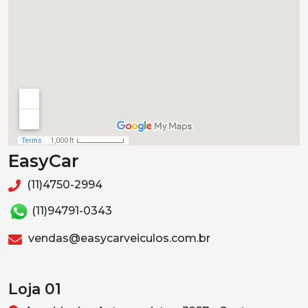
EasyCar
(11)4750-2994
(11)94791-0343
vendas@easycarveiculos.com.br
Loja 01