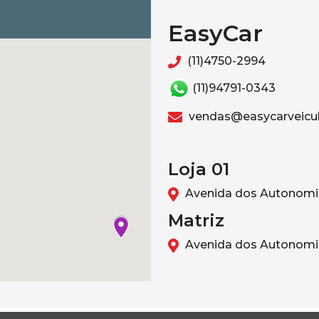
EasyCar
(11)4750-2994
(11)94791-0343
vendas@easycarveicul
Loja 01
Avenida dos Autonomis
Matriz
Avenida dos Autonomis