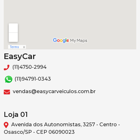
EasyCar
(11)4750-2994
(11)94791-0343
vendas@easycarveiculos.com.br
Loja 01
Avenida dos Autonomistas, 3257 - Centro -
Osasco/SP - CEP 06090023