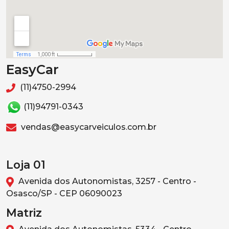
EasyCar
(11)4750-2994
(11)94791-0343
vendas@easycarveiculos.com.br
Loja 01
Avenida dos Autonomistas, 3257 - Centro -
Osasco/SP - CEP 06090023
Matriz