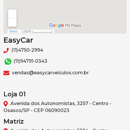
EasyCar
(11)4750-2994
(11)94791-0343
vendas@easycarveiculos.com.br
Loja 01
Avenida dos Autonomistas, 3257 - Centro -
Osasco/SP - CEP 06090023
Matriz