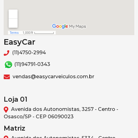
EasyCar
(11)4750-2994
(11)94791-0343
vendas@easycarveiculos.com.br
Loja 01
Avenida dos Autonomistas, 3257 - Centro -
Osasco/SP - CEP 06090023
Matriz