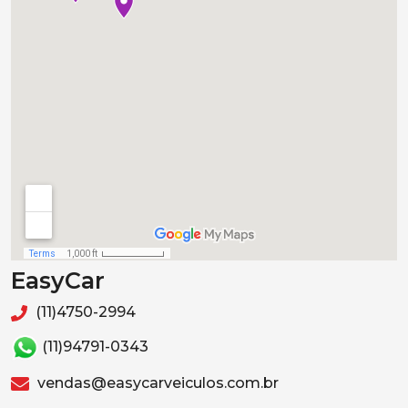
EasyCar
(11)4750-2994
(11)94791-0343
vendas@easycarveiculos.com.br