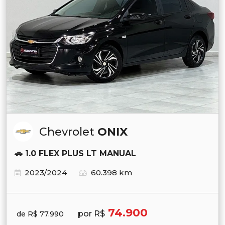
Chevrolet
ONIX
🚗 1.0 FLEX PLUS LT MANUAL
2023/2024
60.398 km
74.900
por R$
de R$ 77.990