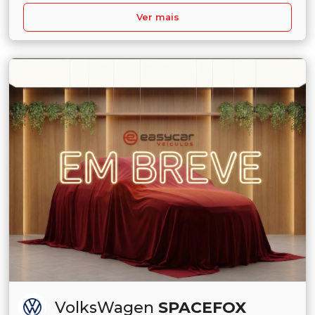
Ver mais
VolksWagen
SPACEFOX