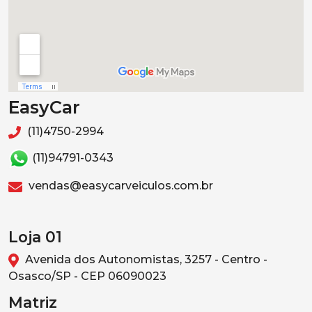
EasyCar
(11)4750-2994
(11)94791-0343
vendas@easycarveiculos.com.br
Loja 01
Avenida dos Autonomistas, 3257 - Centro -
Osasco/SP - CEP 06090023
Matriz