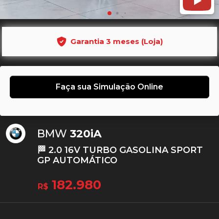
Garantia 3 meses (Loja)
Faça sua Simulação Online
BMW
320iA
🏁 2.0 16V TURBO GASOLINA SPORT
GP AUTOMÁTICO
182.980
R$