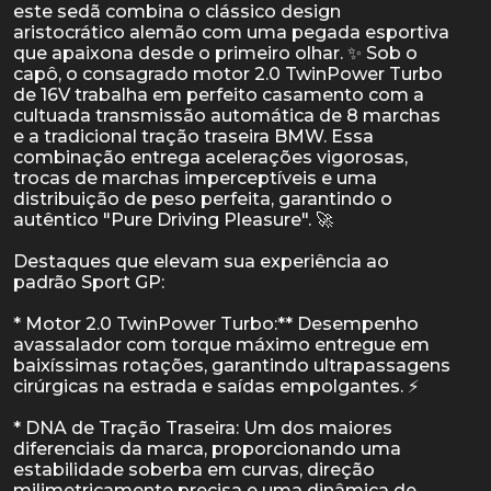
este sedã combina o clássico design
aristocrático alemão com uma pegada esportiva
que apaixona desde o primeiro olhar. ✨ Sob o
capô, o consagrado motor 2.0 TwinPower Turbo
de 16V trabalha em perfeito casamento com a
cultuada transmissão automática de 8 marchas
e a tradicional tração traseira BMW. Essa
combinação entrega acelerações vigorosas,
trocas de marchas imperceptíveis e uma
distribuição de peso perfeita, garantindo o
autêntico "Pure Driving Pleasure". 🚀
Destaques que elevam sua experiência ao
padrão Sport GP:
* Motor 2.0 TwinPower Turbo:** Desempenho
avassalador com torque máximo entregue em
baixíssimas rotações, garantindo ultrapassagens
cirúrgicas na estrada e saídas empolgantes. ⚡
* DNA de Tração Traseira: Um dos maiores
diferenciais da marca, proporcionando uma
estabilidade soberba em curvas, direção
milimetricamente precisa e uma dinâmica de