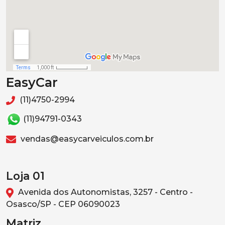
EasyCar
(11)4750-2994
(11)94791-0343
vendas@easycarveiculos.com.br
Loja 01
Avenida dos Autonomistas, 3257 - Centro -
Osasco/SP - CEP 06090023
Matriz