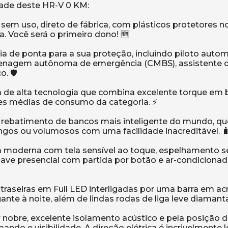
dade deste HR-V 0 KM:
sem uso, direto de fábrica, com plásticos protetores n
. Você será o primeiro dono! 🆕
 de ponta para a sua proteção, incluindo piloto auto
renagem autônoma de emergência (CMBS), assistente 
. 🛡️
sa de alta tecnologia que combina excelente torque em 
es médias de consumo da categoria. ⚡
e rebatimento de bancos mais inteligente do mundo, qu
ongos ou volumosos com uma facilidade inacreditável. 
a moderna com tela sensível ao toque, espelhamento s
chave presencial com partida por botão e ar-condicionad
 traseiras em Full LED interligadas por uma barra em acrí
ante à noite, além de lindas rodas de liga leve diamant
nobre, excelente isolamento acústico e pela posição de
do e visibilidade. A direção elétrica é incrivelmente l