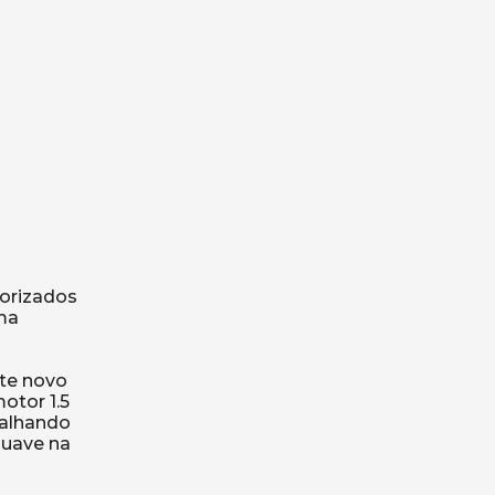
lorizados
uma
nte novo
otor 1.5
balhando
suave na