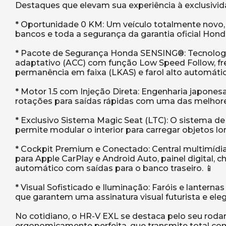
Destaques que elevam sua experiência à exclusivi
* Oportunidade 0 KM: Um veículo totalmente novo, 
bancos e toda a segurança da garantia oficial Honda
* Pacote de Segurança Honda SENSING®: Tecnologia
adaptativo (ACC) com função Low Speed Follow, f
permanência em faixa (LKAS) e farol alto automático
* Motor 1.5 com Injeção Direta: Engenharia japone
rotações para saídas rápidas com uma das melhor
* Exclusivo Sistema Magic Seat (LTC): O sistema d
permite modular o interior para carregar objetos l
* Cockpit Premium e Conectado: Central multimídi
para Apple CarPlay e Android Auto, painel digital, 
automático com saídas para o banco traseiro. 📱
* Visual Sofisticado e Iluminação: Faróis e lanternas
que garantem uma assinatura visual futurista e eleg
No cotidiano, o HR-V EXL se destaca pelo seu rodar 
ergonomicamente perfeita, que transmite total coman