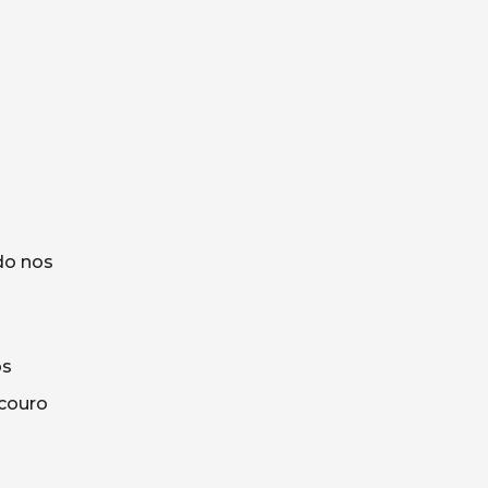
do nos
os
couro