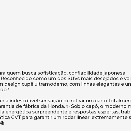
ara quem busca sofisticação, confiabilidade japonesa
ia. Reconhecido como um dos SUVs mais desejados e va
um design cupê ultramoderno, com linhas elegantes e 
udo?
er a indescritível sensação de retirar um carro totalme
arantia de fábrica da Honda. ✨ Sob o capô, o moderno m
cia energética surpreendente e respostas espertas, tra
ca CVT para garantir um rodar linear, extremamente 
🚀