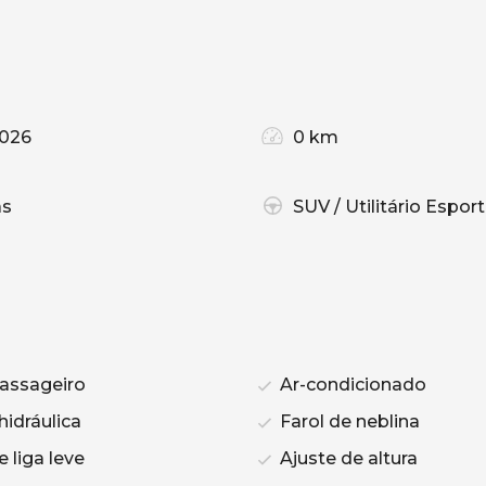
026
0 km
as
SUV / Utilitário Esport
assageiro
Ar-condicionado
hidráulica
Farol de neblina
 liga leve
Ajuste de altura