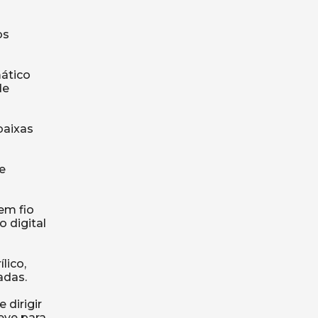
os
mático
de
baixas
e

em fio
o digital
lico,
adas.
 dirigir
eve para