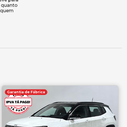
l quanto
a quem
o
Garantia de Fábrica