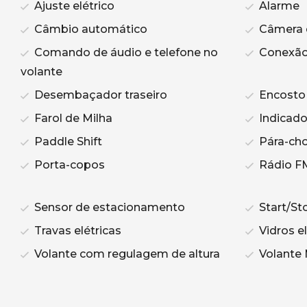
Ajuste elétrico
Alarme
Câmbio automático
Câmera 
Comando de áudio e telefone no
Conexão
volante
Desembaçador traseiro
Encosto 
Farol de Milha
Indicado
Paddle Shift
Pára-cho
Porta-copos
Rádio F
Sensor de estacionamento
Start/St
Travas elétricas
Vidros el
Volante com regulagem de altura
Volante 