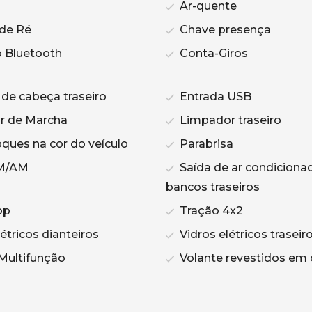
Ar-quente
de Ré
Chave presença
 Bluetooth
Conta-Giros
de cabeça traseiro
Entrada USB
r de Marcha
Limpador traseiro
ques na cor do veículo
Parabrisa
M/AM
Saída de ar condiciona
bancos traseiros
op
Tração 4x2
étricos dianteiros
Vidros elétricos traseir
Multifunção
Volante revestidos em 