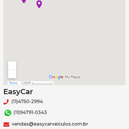
EasyCar
(11)4750-2994
(11)94791-0343
vendas@easycarveiculos.com.br