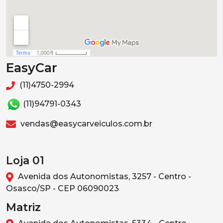
EasyCar
(11)4750-2994
(11)94791-0343
vendas@easycarveiculos.com.br
Loja 01
Avenida dos Autonomistas, 3257 - Centro -
Osasco/SP - CEP 06090023
Matriz